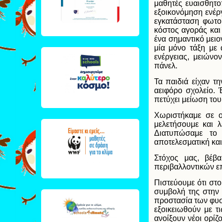
μαθητές ευαισθητο
εξοικονόμηση ενέργ
εγκατάσταση φωτο
κόστος αγοράς και 
ένα σημαντικό μει
μία μόνο τάξη με
ενέργειας, μειών
πάνελ.
Τα παιδιά είχαν τη
αειφόρο σχολείο. 
πετύχει μείωση το
Χωριστήκαμε σε 
μελετήσουμε και 
Διατυπώσαμε το 
αποτελεσματική και
Στόχος μας, βέβα
περιβαλλοντικών 
Πιστεύουμε ότι στο
συμβολή της στην 
προστασία των φυσι
εξοικειωθούν με τι
ανοίξουν νέοι ορίζ