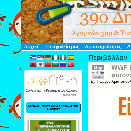
Αρχική
Το σχολείο μας
Δραστηριότητες
Α
Περιβάλλον
WWF Ε
Μαρ
30
αυτον
2023
By
Γιώργος Χριστόπου