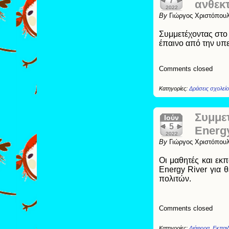
7
ανθεκτ
2022
By
Γιώργος Χριστόπου
Συμμετέχοντας στο 
έπαινο από την υπ
Comments closed
Κατηγορίες:
Δράσεις σχολεί
Συμμε
Ιούν
5
Energy
2022
By
Γιώργος Χριστόπου
Οι μαθητές και εκ
Energy River για 
πολιτών.
Comments closed
Κατηγορίες:
Διάφορα
,
Εκπαι