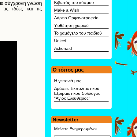
Κιβωτός του κόσμου
 με σύγχρονη γνώση
τις ιδέες και τις
Make a Wish
Λύρειο Ορφανοτροφείο
Υιοθέτηση χωριού
Το χαμόγελο του παιδιού
Unicef
Αctionaid
Ο τόπος μας
Η γειτονιά μας
Δράσεις Εκπολιτιστικού –
Εξωραϊστικού Συλλόγου
“Άγιος Ελευθέριος”
Newsletter
Μείνετε Ενημερωμένοι