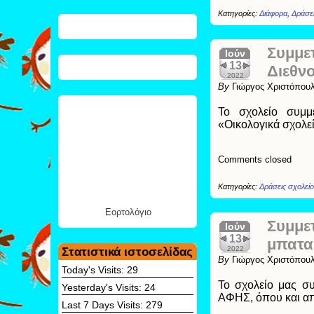
Κατηγορίες:
Διάφορα
,
Δράσει
Συμμε
Ιούν
13
Διεθνο
2022
By
Γιώργος Χριστόπου
Το σχολείο συμμ
«Οικολογικά σχολε
Comments closed
Κατηγορίες:
Δράσεις σχολεί
Εορτολόγιο
Συμμε
Ιούν
13
μπατα
2022
Στατιστικά ιστοσελίδας
By
Γιώργος Χριστόπου
Today's Visits:
29
Το σχολείο μας συ
Yesterday's Visits:
24
ΑΦΗΣ, όπου και απ
Last 7 Days Visits:
279