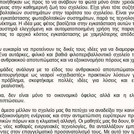
ποιήθηκαν ως προς το να ανάβουν τα φώτα μόνο όταν χρειάζ
ειας στην καθημερινή ζωή του σχολείου. Είχε γίνει τότε συζή
βολταϊκών συστημάτων στην ταράτσα του σχολείου. Είναι γν
εγκατάστασης φωτοβολταϊκών συστημάτων, παρά τις τεχνολογικ
ονέκτημα. Η ιδέα μας φέτος βασίζεται στην εγκατάσταση αυτών
 αυστηρά ελεγχόμενη και αυτοματοποιημένη χρήση της παραγ
οντας το αρχικό κόστος εγκατάστασης με χαμηλότερης απόδ
ν ευκαιρία να προτείνουν τις δικές τους ιδέες για να διαμο
Ένα αυτάρκες, φιλικό και βαθιά φιλοπεριβαλλοντικό σχολείο 
υ ανθρακικού αποτυπώματος και να εξοικονομήσει πόρους και χ
ομάδες ανάλογα με το είδος του ανθρακικού αποτυπώματο
λειτουργήσαμε ως νεαροί «σχεδιαστές» πρακτικών λύσεων γ
πρόβλημα, σκεφτήκαμε πολλές ιδέες για λύσεις και ε
 ρεαλιστική.
ια, δεν είναι μόνο το οικονομικό όφελος αλλά και η ε
επιπτώσεων.
 άμεσο μέλλον το σχολείο μας θα πετύχει να αναδείξει την καινο
εξοικονόμηση ενέργειας και στην αντιμετώπιση ευρύτερων 
κών πόρων και η κλιματική αλλαγή. Οι μαθητές μας θα δουν, 
ς νέες καθαρές ενεργειακές τεχνολογίες, θα ανταλλάξουν εμπ
οντες στον επαγγελματικό προσανατολισμό τους. Με αυτό τον 