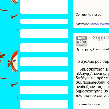
Comments closed
Κατηγορίες:
Δράσεις σχολεί
Συμμετ
Ιούν
29
2022
By
Γιώργος Χριστόπου
Το σχολείο μας συμ
Η δημοσκόπηση με 
αλλαγής;”, είναι ε
διεξάγεται παράλλ
συμπεριληφθούν σ
αναδείξουν τις ε
δημοσκόπησης θα θ
πλαίσιο του φετινο
Comments closed