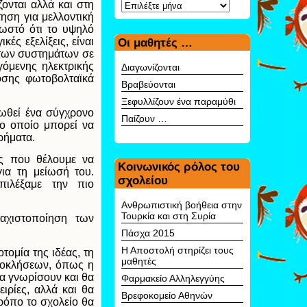
Αρχείο
ονται αλλά και στη
τηση για μελλοντική
ωστό ότι το υψηλό
ές εξελίξεις, είναι
Οι μαθητές …
 των συστημάτων σε
όμενης ηλεκτρικής
Διαγωνίζονται
οσης φωτοβολταϊκά
Βραβεύονται
Ξεφυλλίζουν ένα παραμύθι
ρφωθεί ένα σύγχρονο
Παίζουν …
το οποίο μπορεί να
ρήματα.
ς που θέλουμε να
Κοινωνικός ρόλος του
ια τη μείωσή του.
σχολείου
πιλέξαμε την πιο
Ανθρωπιστική βοήθεια στην
Τουρκία και στη Συρία
λαχιστοποίηση των
Πάσχα 2015
Η Αποστολή στηρίζει τους
τομία της ιδέας, τη
μαθητές
προκλήσεων, όπως η
θα γνωρίσουν και θα
Φαρμακείο Αλληλεγγύης
ειρίες, αλλά και θα
Βρεφοκομείο Αθηνών
τρόπο το σχολείο θα