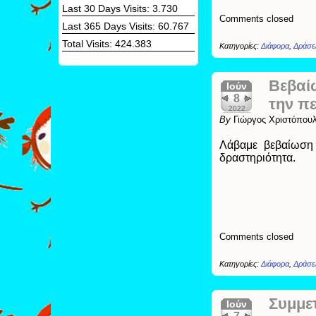
Last 30 Days Visits:
3.730
Comments closed
Last 365 Days Visits:
60.767
Total Visits:
424.383
Κατηγορίες:
Διάφορα
,
Δράσει
Βεβαί
Ιούν
8
την π
2022
By
Γιώργος Χριστόπου
Λάβαμε βεβαίωση 
δραστηριότητα.
Comments closed
Κατηγορίες:
Διάφορα
,
Δράσει
Συμμετ
Ιούν