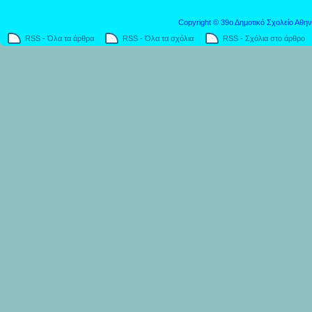
Copyright © 39ο Δημοτικό Σχολείο Αθην
RSS - Όλα τα άρθρα
RSS - Όλα τα σχόλια
RSS - Σχόλια στο άρθρο