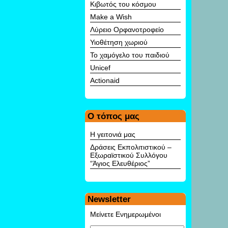
Κιβωτός του κόσμου
Make a Wish
Λύρειο Ορφανοτροφείο
Υιοθέτηση χωριού
Το χαμόγελο του παιδιού
Unicef
Αctionaid
Ο τόπος μας
Η γειτονιά μας
Δράσεις Εκπολιτιστικού –
Εξωραϊστικού Συλλόγου
“Άγιος Ελευθέριος”
Newsletter
Μείνετε Ενημερωμένοι