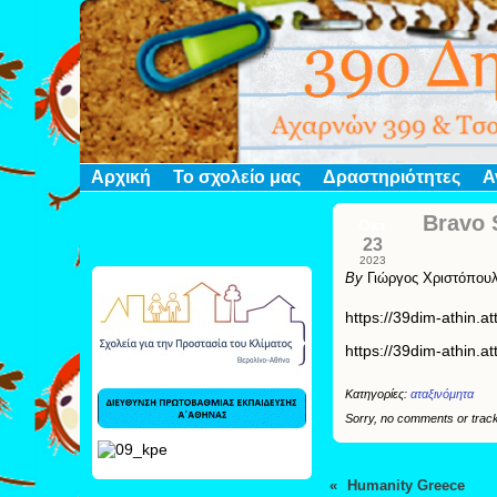
Αρχική
Το σχολείο μας
Δραστηριότητες
Α
Bravo 
Οκτ
23
2023
By
Γιώργος Χριστόπου
https://39dim-athin
https://39dim-athin
Κατηγορίες:
αταξινόμητα
Sorry, no comments or track
«
Humanity Greece