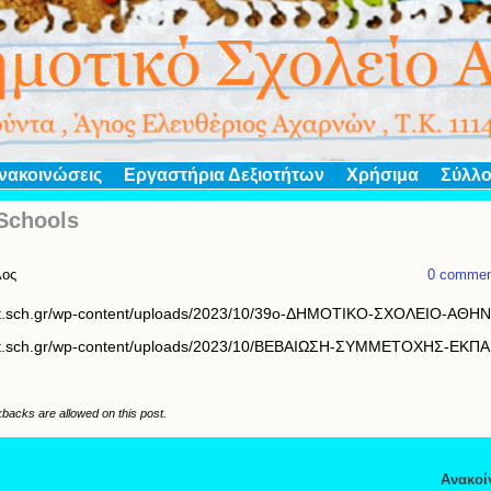
νακοινώσεις
Εργαστήρια Δεξιοτήτων
Χρήσιμα
Σύλλο
Schools
λος
0 commen
.att.sch.gr/wp-content/uploads/2023/10/39ο-ΔΗΜΟΤΙΚΟ-ΣΧΟΛΕΙΟ-ΑΘΗ
.att.sch.gr/wp-content/uploads/2023/10/ΒΕΒΑΙΩΣΗ-ΣΥΜΜΕΤΟΧΗΣ-ΕΚΠ
backs are allowed on this post.
Ανακοί