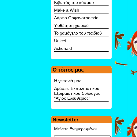
Κιβωτός του κόσμου
Make a Wish
Λύρειο Ορφανοτροφείο
Υιοθέτηση χωριού
Το χαμόγελο του παιδιού
Unicef
Αctionaid
Ο τόπος μας
Η γειτονιά μας
Δράσεις Εκπολιτιστικού –
Εξωραϊστικού Συλλόγου
“Άγιος Ελευθέριος”
Newsletter
Μείνετε Ενημερωμένοι