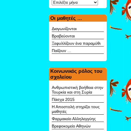
Αρχείο
Οι μαθητές …
Διαγωνίζονται
Βραβεύονται
Ξεφυλλίζουν ένα παραμύθι
Παίζουν …
Κοινωνικός ρόλος του
σχολείου
Ανθρωπιστική βοήθεια στην
Τουρκία και στη Συρία
Πάσχα 2015
Η Αποστολή στηρίζει τους
μαθητές
Φαρμακείο Αλληλεγγύης
Βρεφοκομείο Αθηνών