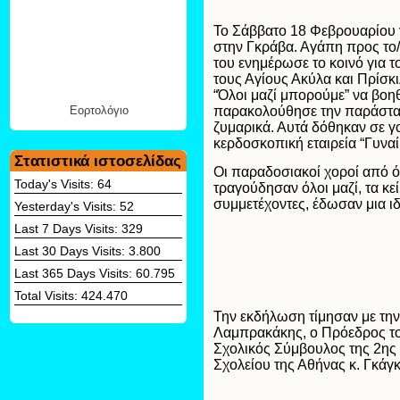
Το Σάββατο 18 Φεβρουαρίου γ
στην Γκράβα. Αγάπη προς το
του ενημέρωσε το κοινό για τ
τους Αγίους Ακύλα και Πρίσκ
“Όλοι μαζί μπορούμε” να βο
παρακολούθησε την παράστασ
Εορτολόγιο
ζυμαρικά. Αυτά δόθηκαν σε γο
κερδοσκοπική εταιρεία “Γυναί
Στατιστικά ιστοσελίδας
Οι παραδοσιακοί χοροί από ό
Today's Visits:
64
τραγούδησαν όλοι μαζί, τα κ
συμμετέχοντες, έδωσαν μια ι
Yesterday's Visits:
52
Last 7 Days Visits:
329
Last 30 Days Visits:
3.800
Last 365 Days Visits:
60.795
Total Visits:
424.470
Την εκδήλωση τίμησαν με την
Λαμπρακάκης, ο Πρόεδρος το
Σχολικός Σύμβουλος της 2ης 
Σχολείου της Αθήνας κ. Γκάγκ