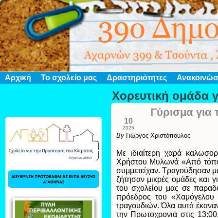
Αρχική
Το σχολείο μας
Δραστηριότητες
Ανακοινώσ
Χορευτική ομάδα 
Γύρισμα για 
Δεκ
10
2025
By
Γιώργος Χριστόπουλος
Με ιδιαίτερη χαρά καλωσο
Χρήστου Μυλωνά «Από τόπο 
συμμετείχαν. Τραγούδησαν μαθ
ζήτησαν μικρές ομάδες και γ
του σχολείου μας σε παραδ
πρόεδρος του «Χαμόγελου 
τραγουδιών. Όλα αυτά έκαναν
την Πρωτοχρονιά στις 13:00,