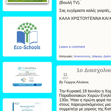
(Βουλή TV).
Σας ευχόμαστε καλές γιορτές
ΚΑΛΑ ΧΡΙΣΤΟΥΓΕΝΝΑ ΚΑΙ 
Leave a comment
Κατηγορίες:
Ανακοινώσεις
,
Διάφορα
,
Δράσε
1o Διασχολι
Ιούλ
11
2017
By
Γιώργος Αλούκος
Την Κυριακή 18 Ιουνίου η Χο
Παραδοσιακών Χορών Ενηλίκων
130ο. Ήταν η πρώτη φορά πο
στους παρευρισκόμενους μια 
συμμετείχε με χορούς της Κ