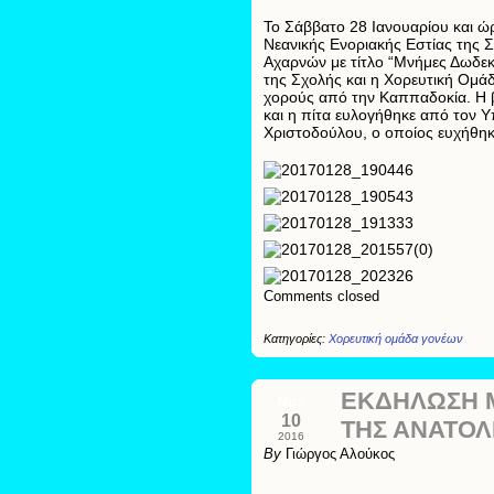
Το Σάββατο 28 Ιανουαρίου και ώ
Νεανικής Ενοριακής Εστίας της 
Αχαρνών με τίτλο “Μνήμες Δωδε
της Σχολής και η Χορευτική Ομά
χορούς από την Καππαδοκία. Η β
και η πίτα ευλογήθηκε από τον 
Χριστοδούλου, ο οποίος ευχήθηκε
Comments closed
Κατηγορίες:
Χορευτική ομάδα γονέων
ΕΚΔΗΛΩΣΗ 
Νοέ
10
ΤΗΣ ΑΝΑΤΟΛ
2016
By
Γιώργος Αλούκος