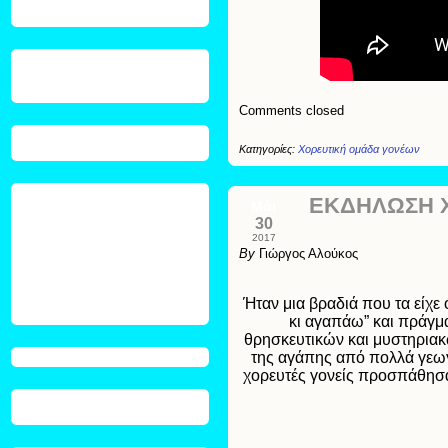
Comments closed
Κατηγορίες:
Χορευτική ομάδα γονέων
ΕΚΔΗΛΩΣΗ 
Μάι
30
2017
By
Γιώργος Αλούκος
Ήταν μια βραδιά που τα είχε
κι αγαπάω” και πράγμα
θρησκευτικών και μυστηριακώ
της αγάπης από πολλά γεωγρ
χορευτές γονείς προσπάθησα