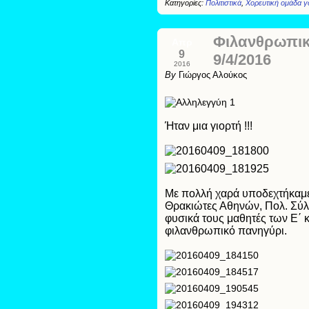
Κατηγορίες:
Πολιτιστικά
,
Χορευτική ομάδα 
Φιλανθρωπικ
Απρ
9
9/4/2016
2016
By
Γιώργος Αλούκος
Ήταν μια γιορτή !!!
Με πολλή χαρά υποδεχτήκαμε 
Θρακιώτες Αθηνών, Πολ. Σύλλ
φυσικά τους μαθητές των Ε΄ κ
φιλανθρωπικό πανηγύρι.