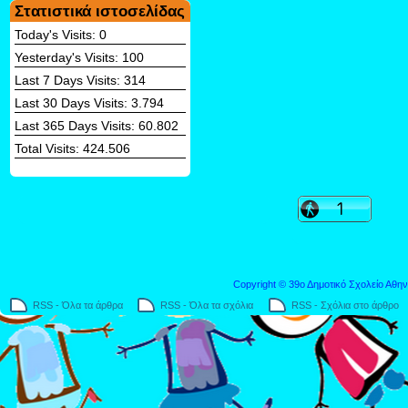
Στατιστικά ιστοσελίδας
Today's Visits:
0
Yesterday's Visits:
100
Last 7 Days Visits:
314
Last 30 Days Visits:
3.794
Last 365 Days Visits:
60.802
Total Visits:
424.506
Copyright © 39ο Δημοτικό Σχολείο Αθην
RSS - Όλα τα άρθρα
RSS - Όλα τα σχόλια
RSS - Σχόλια στο άρθρο