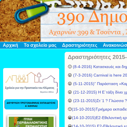
Αρχική
Το σχολείο μας
Δραστηριότητες
Ανακοινώσ
Δραστηριότητες 2015
🙂
(8-4-2016) Κατασκευές και δημ
😛
(7-3-2016) Carnival is here 2
😛
(5-11-2015)” Παράσταση «Κα
😛
(21-12-2015) Η Ε΄τάξη δίνει 
😛
(23-11-2015)Στ΄1 ? Γλώσσα ?
🙂
(15-10-2015)Τριήμερο εκπαιδ
😀
(14-10-2015)Ε2-Εθελοντική ε
😀
(14-10-2015) Ε2-Εθελοντική ε